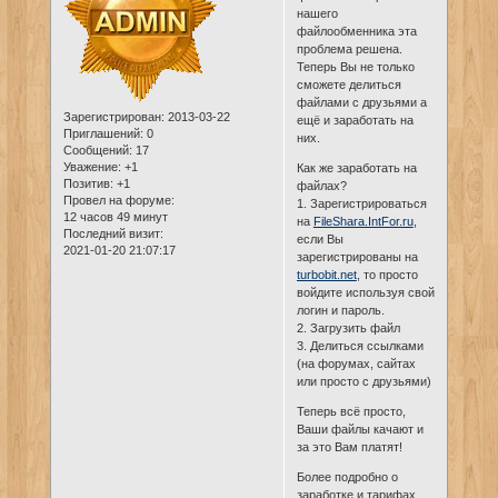
нашего
файлообменника эта
проблема решена.
Теперь Вы не только
сможете делиться
файлами с друзьями а
Зарегистрирован
: 2013-03-22
ещё и заработать на
Приглашений:
0
них.
Сообщений:
17
Уважение:
+1
Как же заработать на
Позитив:
+1
файлах?
Провел на форуме:
1. Зарегистрироваться
12 часов 49 минут
на
FileShara.IntFor.ru
,
Последний визит:
если Вы
2021-01-20 21:07:17
зарегистрированы на
turbobit.net
, то просто
войдите используя свой
логин и пароль.
2. Загрузить файл
3. Делиться ссылками
(на форумах, сайтах
или просто с друзьями)
Теперь всё просто,
Ваши файлы качают и
за это Вам платят!
Более подробно о
заработке и тарифах