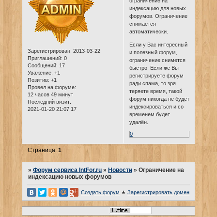
ограничение на
индексацию для новых
форумов. Ограничение
снимается
автоматически.
Если у Вас интересный
Зарегистрирован
: 2013-03-22
и полезный форум,
Приглашений:
0
ограничение снимется
Сообщений:
17
быстро. Если же Вы
Уважение:
+1
регистрируете форум
Позитив:
+1
ради спама, то зря
Провел на форуме:
теряете время, такой
12 часов 49 минут
форум никогда не будет
Последний визит:
индексироваться и со
2021-01-20 21:07:17
временем будет
удалён.
0
Страница:
1
»
Форум сервиса IntFor.ru
»
Новости
»
Ограничение на
индексацию новых форумов
Создать форум
★
Зарегистрировать домен