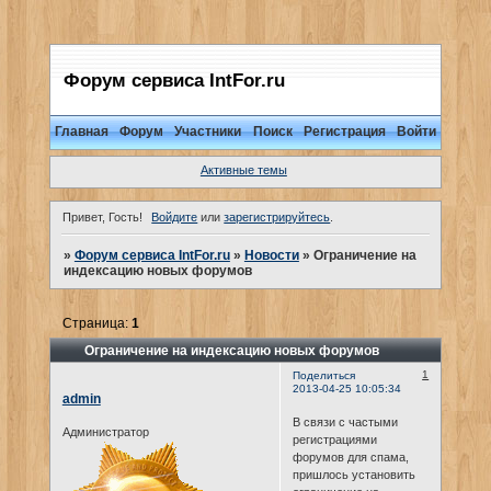
Форум сервиса IntFor.ru
Главная
Форум
Участники
Поиск
Регистрация
Войти
Активные темы
Привет, Гость!
Войдите
или
зарегистрируйтесь
.
»
Форум сервиса IntFor.ru
»
Новости
»
Ограничение на
индексацию новых форумов
Страница:
1
Ограничение на индексацию новых форумов
1
Поделиться
2013-04-25 10:05:34
admin
В связи с частыми
Администратор
регистрациями
форумов для спама,
пришлось установить