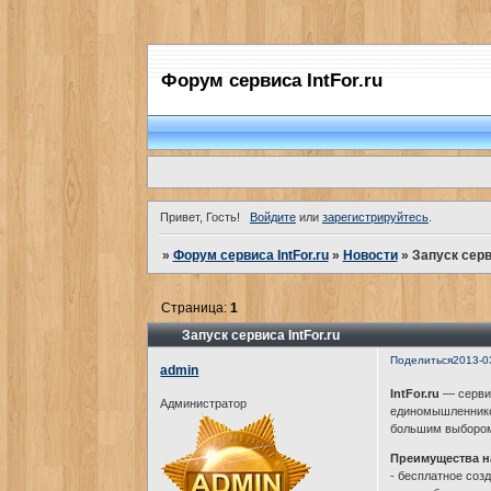
Форум сервиса IntFor.ru
Привет, Гость!
Войдите
или
зарегистрируйтесь
.
»
Форум сервиса IntFor.ru
»
Новости
»
Запуск серви
Страница:
1
Запуск сервиса IntFor.ru
Поделиться
2013-0
admin
IntFor.ru
— сервис
Администратор
единомышленников
большим выборо
Преимущества н
- бесплатное соз