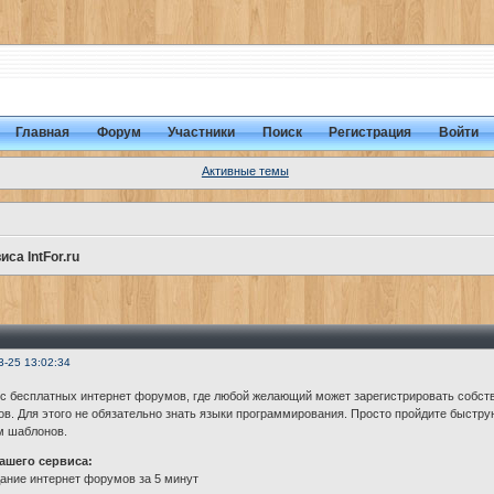
Главная
Форум
Участники
Поиск
Регистрация
Войти
Активные темы
са IntFor.ru
3-25 13:02:34
 бесплатных интернет форумов, где любой желающий может зарегистрировать собст
. Для этого не обязательно знать языки программирования. Просто пройдите быструю
м шаблонов.
ашего сервиса:
дание интернет форумов за 5 минут