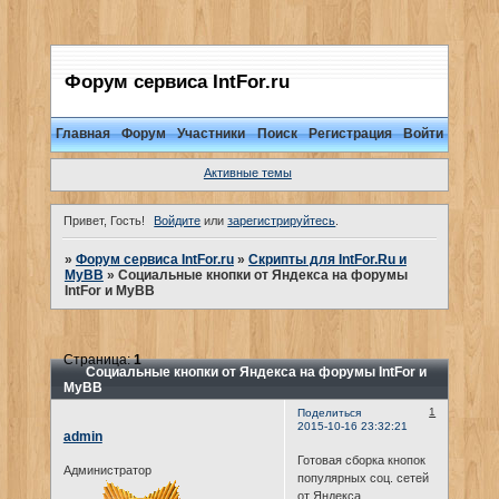
Форум сервиса IntFor.ru
Главная
Форум
Участники
Поиск
Регистрация
Войти
Активные темы
Привет, Гость!
Войдите
или
зарегистрируйтесь
.
»
Форум сервиса IntFor.ru
»
Скрипты для IntFor.Ru и
MyBB
»
Социальные кнопки от Яндекса на форумы
IntFor и MyBB
Страница:
1
Социальные кнопки от Яндекса на форумы IntFor и
MyBB
1
Поделиться
2015-10-16 23:32:21
admin
Готовая сборка кнопок
Администратор
популярных соц. сетей
от Яндекса.