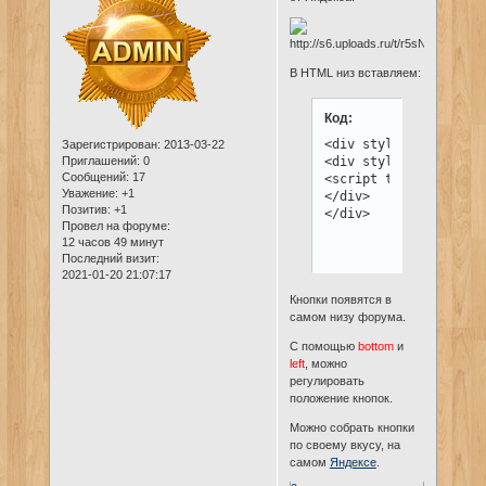
В HTML низ вставляем:
Код:
<div style="position:
Зарегистрирован
: 2013-03-22
Приглашений:
0
<div style="position:
Сообщений:
17
<script type="text/ja
Уважение:
+1
</div>

Позитив:
+1
</div>
Провел на форуме:
12 часов 49 минут
Последний визит:
2021-01-20 21:07:17
Кнопки появятся в
самом низу форума.
С помощью
bottom
и
left
, можно
регулировать
положение кнопок.
Можно собрать кнопки
по своему вкусу, на
самом
Яндексе
.