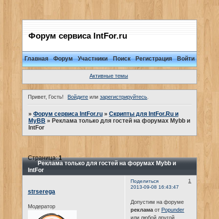
Форум сервиса IntFor.ru
Главная
Форум
Участники
Поиск
Регистрация
Войти
Активные темы
Привет, Гость!
Войдите
или
зарегистрируйтесь
.
»
Форум сервиса IntFor.ru
»
Скрипты для IntFor.Ru и
MyBB
»
Реклама только для гостей на форумах Mybb и
IntFor
Страница:
1
Реклама только для гостей на форумах Mybb и
IntFor
1
Поделиться
2013-09-08 16:43:47
strserega
Допустим на форуме
Модератор
реклама
от
Popunder
или любой другой