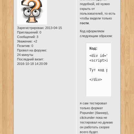
подобной, её нужно
скрыть от
пользователей, то есть
чтобы видели только
гости
.
Зарегистрирован
: 2013-04-15
Код оформляем
Приглашений:
0
следующим образом:
Сообщений:
3
Уважение:
+2
Позитив:
0
Код:
Провел на форуме:
24 минуты
<div id="guest" style
Последний визит:
<script>if (GroupID =
2016-10-18 14:20:09
Тут код рекламы

</div>
я сам тестировал
только формат
Popunder (баннер),
clickunder пока не
тестировал но думаю
он работать скорее
всего будет.